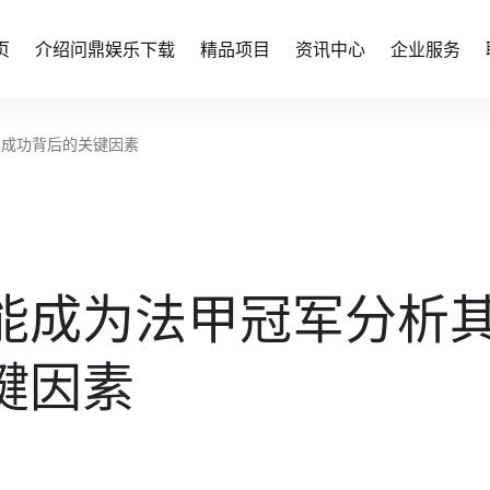
页
介绍问鼎娱乐下载
精品项目
资讯中心
企业服务
其成功背后的关键因素
能成为法甲冠军分析
键因素