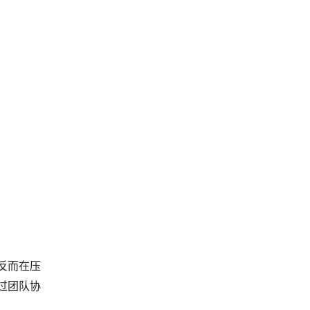
反而在压
过团队协