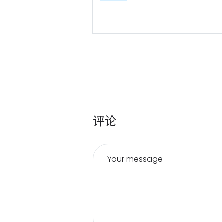
评论
Your message