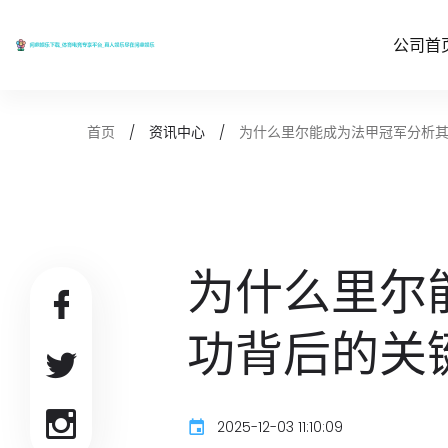
公司首
为什么里尔能成为法甲冠军分析
首页
资讯中心
为什么里尔
功背后的关
2025-12-03 11:10:09