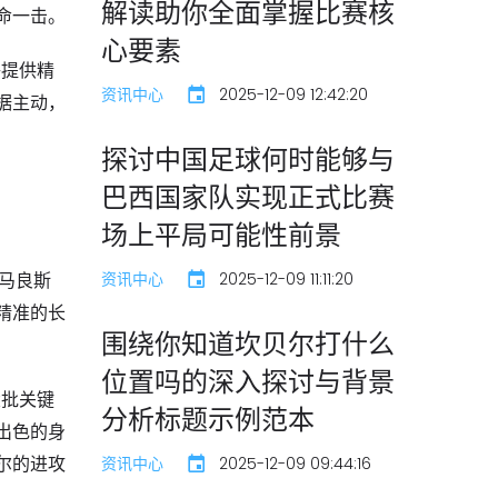
解读助你全面掌握比赛核
命一击。
心要素
够提供精
资讯中心
2025-12-09 12:42:20
据主动，
探讨中国足球何时能够与
巴西国家队实现正式比赛
场上平局可能性前景
马良斯
资讯中心
2025-12-09 11:11:20
精准的长
围绕你知道坎贝尔打什么
位置吗的深入探讨与背景
大批关键
分析标题示例范本
出色的身
尔的进攻
资讯中心
2025-12-09 09:44:16