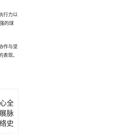
执行力以
强的球
协作与坚
的表现、
心全
展脉
络史