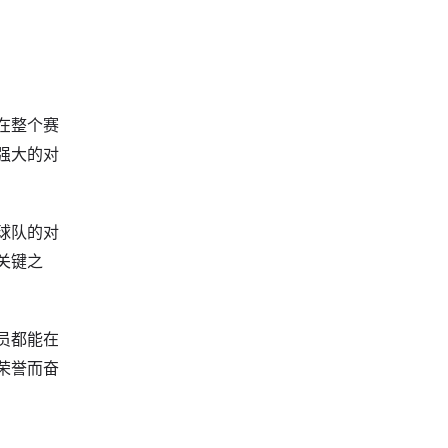
在整个赛
强大的对
球队的对
关键之
员都能在
荣誉而奋