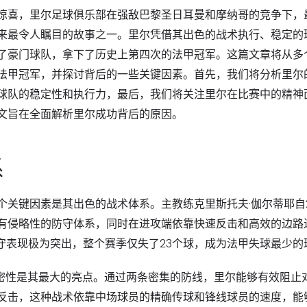
大的惊喜，里尔足球俱乐部在强敌巴黎圣日耳曼和摩纳哥的竞争下，
来最令人瞩目的故事之一。里尔凭借其出色的战术执行、稳定的
了豪门球队，拿下了历史上第四次的法甲冠军。这篇文章将从多
成为法甲冠军，并探讨背后的一些关键因素。首先，我们将分析里尔
球队的稳定性和执行力，最后，我们将关注里尔在比赛中的精神
文旨在全面解析里尔成功背后的原因。
系
一个关键因素是其出色的战术体系。主教练克里斯托夫·伽尔蒂耶自2
有侵略性的防守体系，同时在进攻端依靠快速反击和高效的边路
的防守表现极为突出，整个赛季仅失了23个球，成为法甲失球最少的
严密性是其最大的亮点。通过两条密集的防线，里尔能够有效阻止
反击，这种战术依靠中场球员的精确传球和锋线球员的速度，能